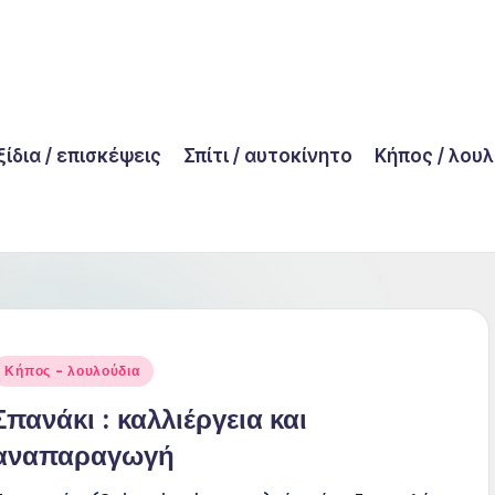
ίδια / επισκέψεις
Σπίτι / αυτοκίνητο
Κήπος / λου
Posted
Κήπος - λουλούδια
n
Σπανάκι : καλλιέργεια και
αναπαραγωγή