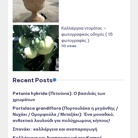
Καλλιέργεια ντομάτας –
φωτογραφικός οδηγός ( 15
φωτογραφίες )
113 views
Recent Posts
Petunia hybrida (Πετούνια): Ο βασιλιάς των
χρωμάτων
Portulaca grandiflora (Πορτουλάκα η μεγάνθης /
Νυχάκι / Ομορφούλα / Μεταξάκι): Ένα μοναδικό,
ανθεκτικό λουλούδι για πολύχρωμους κήπους!
Σπανάκι : καλλιέργεια και αναπαραγωγή
Καλλιέργεια και Αναπαραγωγή του Κατηφέ