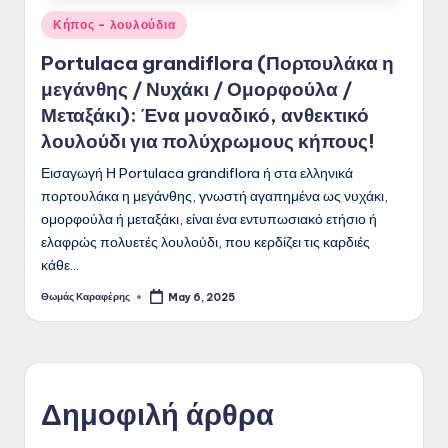
Posted
Κήπος - λουλούδια
in
Portulaca grandiflora (Πορτουλάκα η
μεγάνθης / Νυχάκι / Ομορφούλα /
Μεταξάκι): Ένα μοναδικό, ανθεκτικό
λουλούδι για πολύχρωμους κήπους!
Εισαγωγή Η Portulaca grandiflora ή στα ελληνικά
πορτουλάκα η μεγάνθης, γνωστή αγαπημένα ως νυχάκι,
ομορφούλα ή μεταξάκι, είναι ένα εντυπωσιακό ετήσιο ή
ελαφρώς πολυετές λουλούδι, που κερδίζει τις καρδιές
κάθε…
Θωμάς Καραφέρης
May 6, 2025
Posted
by
Δημοφιλή άρθρα