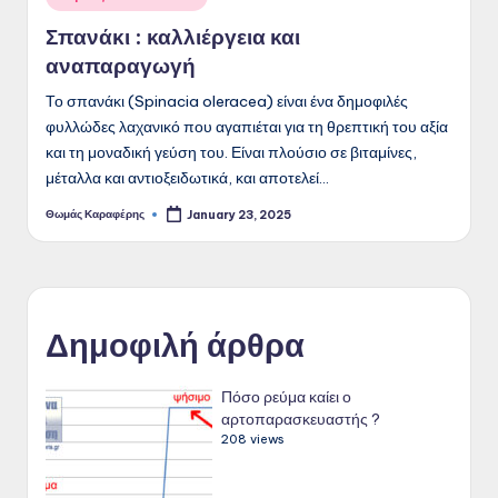
in
Σπανάκι : καλλιέργεια και
αναπαραγωγή
Το σπανάκι (Spinacia oleracea) είναι ένα δημοφιλές
φυλλώδες λαχανικό που αγαπιέται για τη θρεπτική του αξία
και τη μοναδική γεύση του. Είναι πλούσιο σε βιταμίνες,
μέταλλα και αντιοξειδωτικά, και αποτελεί…
Θωμάς Καραφέρης
January 23, 2025
Posted
by
Δημοφιλή άρθρα
Πόσο ρεύμα καίει ο
αρτοπαρασκευαστής ?
208 views