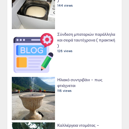
)
144 views
Σύνδεση μπαταριών παράλληλα
και σειρά ταυτόχρονα ( πρακτική
)
128 views
Ηλιακό συντριβάνι – πως
φτιάχνεται
118 views
Καλλιέργεια ντομάτας –