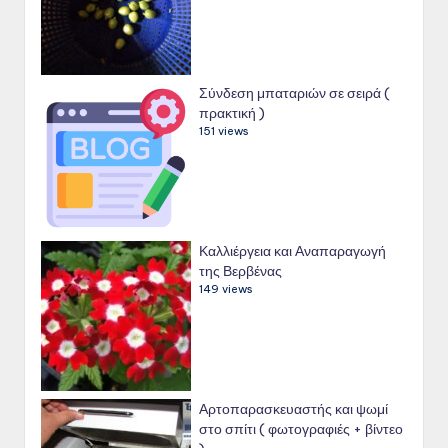
Σύνδεση μπαταριών σε σειρά (
πρακτική )
151 views
Καλλιέργεια και Αναπαραγωγή
της Βερβένας
149 views
Αρτοπαρασκευαστής και ψωμί
στο σπίτι ( φωτογραφιές + βίντεο