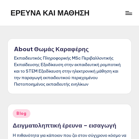
ΕΡΕΥΝΑ ΚΑΙ ΜΑΘΗΣΗ
Skip
to
Η
content
ιστοσελίδα
αποτελεί
ένα
About Θωμάς Καραφέρης
προσωπικό
σημειωματάριο
Εκπαιδευτικός Πληροφορικής MSc Περιβαλλοντικής
Εκπαίδευσης Εξειδίκευση στην εκπαιδευτική ρομποτική
με
και το STEM Εξειδίκευση στην ηλεκτρονική μάθηση και
την
την παραγωγή εκπαιδευτικού περιεχομένου
ελπίδα
Πιστοποιημένος εκπαιδευτής ενηλίκων
ότι
μπορεί
να
φανεί
Posted
Blog
χρήσιμο
in
και
Δειγματοληπτική έρευνα – εισαγωγή
σε
Η πιθανότητα για κάποιον που ζει στον σύγχρονο κόσμο να
άλλους