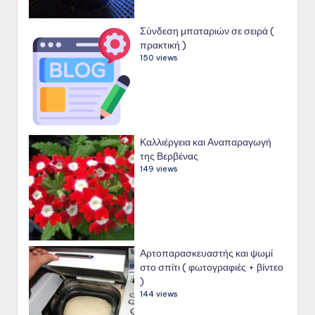
Σύνδεση μπαταριών σε σειρά (
πρακτική )
150 views
Καλλιέργεια και Αναπαραγωγή
της Βερβένας
149 views
Αρτοπαρασκευαστής και ψωμί
στο σπίτι ( φωτογραφιές + βίντεο
)
144 views