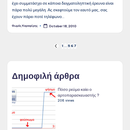
έχει συμμετάσχει σε κάποια δειγματοληπτική έρευνα είναι
πάρα πολύ μεγάλη. Ας σκεφτούμε τον εαυτό μας, σας
έχουν πάρει ποτέ τηλέφωνο…
Θωμάς Καραφέρης
October 18, 2010
Posted
by
Posts
1
…
5
6
7
PREVIOUS
PAGE
pagination
Δημοφιλή άρθρα
Πόσο ρεύμα καίει ο
αρτοπαρασκευαστής ?
208 views