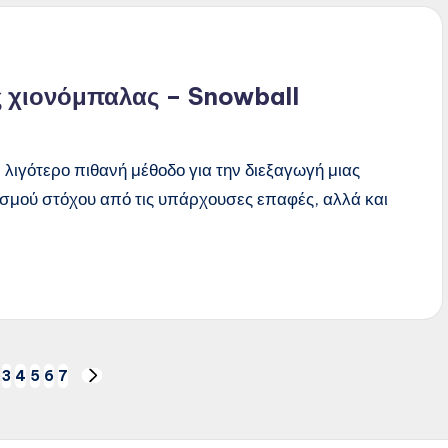
ς χιονόμπαλας – Snowball
λιγότερο πιθανή μέθοδο για την διεξαγωγή μιας
υσμού στόχου από τις υπάρχουσες επαφές, αλλά και
3
4
5
6
7
US
NEXT
PAGE