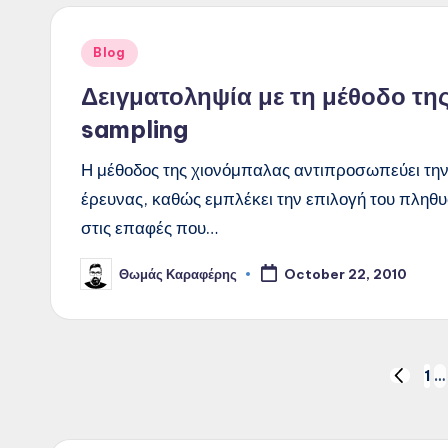
Posted
Blog
in
Δειγματοληψία με τη μέθοδο τη
sampling
Η μέθοδος της χιονόμπαλας αντιπροσωπεύει την 
έρευνας, καθώς εμπλέκει την επιλογή του πληθ
στις επαφές που…
Θωμάς Καραφέρης
October 22, 2010
Posted
by
Posts
1
…
PREVIO
PAGE
pagination