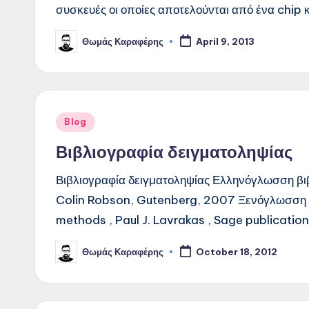
συσκευές οι οποίες αποτελούνται από ένα chip 
Θωμάς Καραφέρης
April 9, 2013
Posted
by
Posted
Blog
in
Βιβλιογραφία δειγματοληψίας
Βιβλιογραφία δειγματοληψίας Ελληνόγλωσση βιβ
Colin Robson, Gutenberg, 2007 Ξενόγλωσση β
methods , Paul J. Lavrakas , Sage publication
Θωμάς Καραφέρης
October 18, 2012
Posted
by