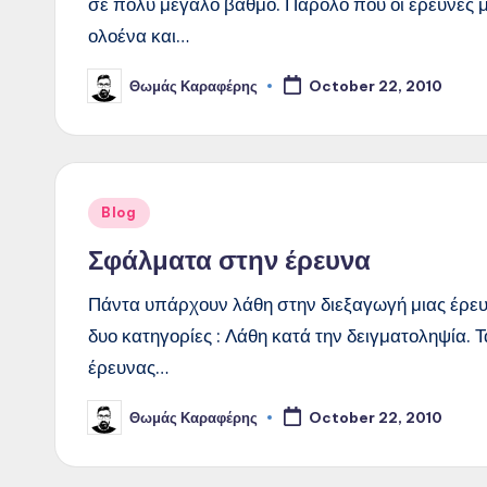
σε πολύ μεγάλο βαθμό. Παρόλο που οι έρευνες μ
ολοένα και…
Θωμάς Καραφέρης
October 22, 2010
Posted
by
Posted
Blog
in
Σφάλματα στην έρευνα
Πάντα υπάρχουν λάθη στην διεξαγωγή μιας έρευ
δυο κατηγορίες : Λάθη κατά την δειγματοληψία.
έρευνας…
Θωμάς Καραφέρης
October 22, 2010
Posted
by