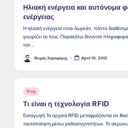
in
Ηλιακή ενέργεια και αυτόνομα
ενέργειας
Η ηλιακή ενέργεια είναι δωρεάν, πάντα διαθέσιμ
γνωρίζει το πώς. Παρακάτω δίνονται πληροφορίε
τον…
Θωμάς Καραφέρης
April 10, 2013
Posted
by
Posted
Blog
in
Τι είναι η τεχνολογία RFID
Εισαγωγή Τα αρχικά RFID μεταφράζονται σε Rad
ταυτοποίηση μέσω ραδιοσυχνοτήτων. Το ακρώνυμ