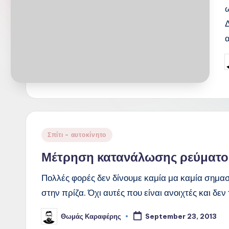
χρήσιμο
και
σε
άλλους
P
b
Posted
Σπίτι - αυτοκίνητο
in
Μέτρηση κατανάλωσης ρεύματος
Πολλές φορές δεν δίνουμε καμία μα καμία σημασ
στην πρίζα. Όχι αυτές που είναι ανοιχτές και δε
Θωμάς Καραφέρης
September 23, 2013
Posted
by