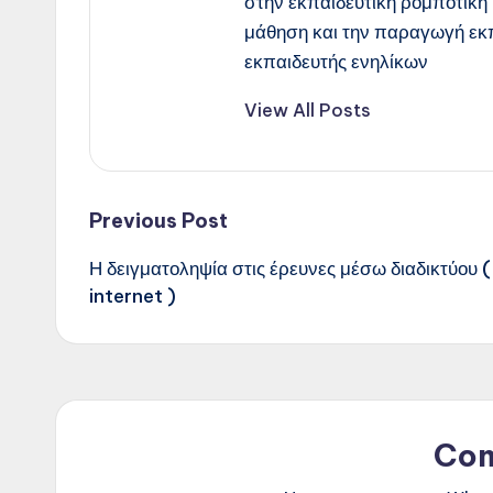
στην εκπαιδευτική ρομποτική 
μάθηση και την παραγωγή εκ
εκπαιδευτής ενηλίκων
View All Posts
Post
Previous Post
Η δειγματοληψία στις έρευνες μέσω διαδικτύου (
navigation
internet )
Co