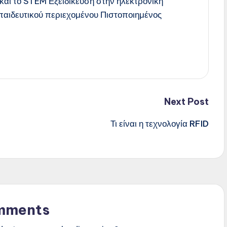
και το STEM Εξειδίκευση στην ηλεκτρονική
παιδευτικού περιεχομένου Πιστοποιημένος
Next Post
Τι είναι η τεχνολογία RFID
mments