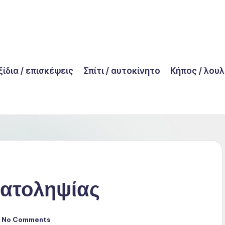
ίδια / επισκέψεις
Σπίτι / αυτοκίνητο
Κήπος / λου
ματοληψίας
No Comments