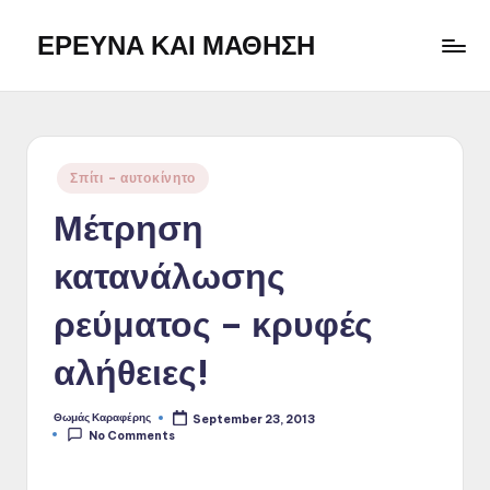
ΕΡΕΥΝΑ ΚΑΙ ΜΑΘΗΣΗ
Skip
to
Η
content
ιστοσελίδα
αποτελεί
ένα
Posted
Σπίτι - αυτοκίνητο
προσωπικό
in
σημειωματάριο
Μέτρηση
με
την
κατανάλωσης
ελπίδα
ότι
ρεύματος – κρυφές
μπορεί
να
αλήθειες!
φανεί
χρήσιμο
Θωμάς Καραφέρης
September 23, 2013
Posted
και
No Comments
by
σε
άλλους