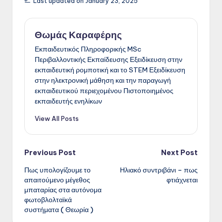
Last updated on January 23, 2025
Θωμάς Καραφέρης
Εκπαιδευτικός Πληροφορικής MSc
Περιβαλλοντικής Εκπαίδευσης Εξειδίκευση στην
εκπαιδευτική ρομποτική και το STEM Εξειδίκευση
στην ηλεκτρονική μάθηση και την παραγωγή
εκπαιδευτικού περιεχομένου Πιστοποιημένος
εκπαιδευτής ενηλίκων
View All Posts
Post
Previous Post
Next Post
Πως υπολογίζουμε το
Ηλιακό συντριβάνι – πως
navigation
απαιτούμενο μέγεθος
φτιάχνεται
μπαταρίας στα αυτόνομα
φωτοβλολταϊκά
συστήματα ( Θεωρία )