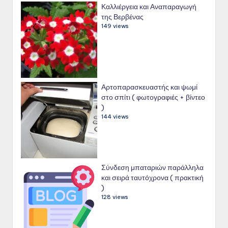
Καλλιέργεια και Αναπαραγωγή
της Βερβένας
149 views
Αρτοπαρασκευαστής και ψωμί
στο σπίτι ( φωτογραφιές + βίντεο
)
144 views
Σύνδεση μπαταριών παράλληλα
και σειρά ταυτόχρονα ( πρακτική
)
128 views