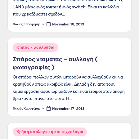
LAN ) μέσω ενός router ή ενός switch. Είναι το καλώδιο
που χρειαζόμαστε σχεδόν…
Θωμάς Καραφέρης
November 18, 2013
Posted
by
Posted
Κήπος - λουλούδια
in
Σπόρος ντομάτας – συλλογή (
φωτογραφίες )
Οι σπόροι πολλών φυτών μπορούν να συλλεχθούν και να
κρατηθούν όπως ακριβώς είναι. Δηλαδή δεν απαιτούν
καμία εργασία αφού ωριμάζουν και είναι έτοιμοι όταν ακόμη
βρίσκονται πάνω στο φυτό. Η…
Θωμάς Καραφέρης
November 17, 2013
Posted
by
Posted
Χρήση υπολογιστή και τεχνολογία
in