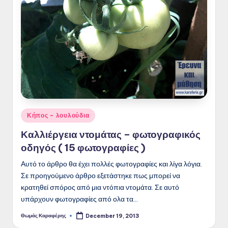
Posted
Κήπος - λουλούδια
in
Καλλιέργεια ντομάτας – φωτογραφικός
οδηγός ( 15 φωτογραφίες )
Αυτό το άρθρο θα έχει πολλές φωτογραφίες και λίγα λόγια.
Σε προηγούμενο άρθρο εξετάστηκε πως μπορεί να
κρατηθεί σπόρος από μια ντόπια ντομάτα. Σε αυτό
υπάρχουν φωτογραφίες από ολα τα…
Θωμάς Καραφέρης
December 19, 2013
Posted
by