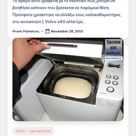
Το άρθρο αυτό γράφεται με το σκεπτικό πως μπορεί να
βοηθήσει κάποιον που βρίσκεται σε παρόμοια θέση.
Πρόσφατα χρειάστηκε να αλλάξω τους υαλοκαθαριστήρες
στο αυτοκίνητο ( Volvo s40 αλλά έχει…
Θωμάς Καραφέρης
November 28, 2013
Posted
by
Posted
Σπίτι - αυτοκίνητο