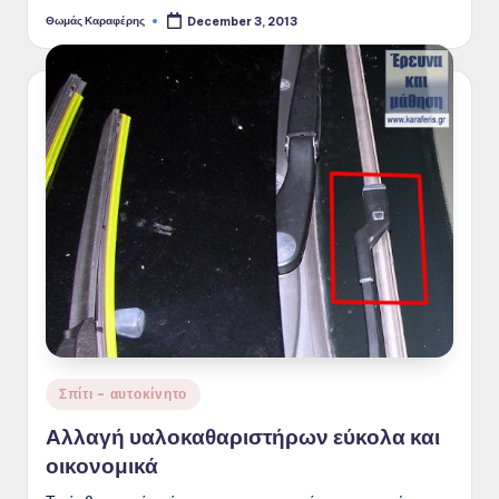
Θωμάς Καραφέρης
December 3, 2013
Posted
by
Posted
Σπίτι - αυτοκίνητο
in
Αλλαγή υαλοκαθαριστήρων εύκολα και
οικονομικά