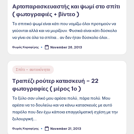
in
Αρτοπαρασκευαστής και ψωμί στο σπίτι
( φωτογραφιές + βίντεο )
Το σπιτικό ψωμί είναι κάτι που νομίζω όλοι προτιμούν να
γεύονται αλλά και να μυρίζουν. Φυσικά είναι κάτι δύσκολο
να γίνει σε όλα τα σπίτια… αν δεν ήταν δύσκολο όλοι…
Θωμάς Καραφέρης
November 26, 2013
Posted
by
Posted
Σπίτι - αυτοκίνητο
in
Τραπέζι ρούτερ κατασκευή – 22
φωτογραφίες ( μέρος 1ο )
Το ξύλο σαν υλικό μου αρέσει πολύ, πάρα πολύ. Μου
αρέσει να το δουλεύω και να κάνω κατασκευές με αυτό
παρόλο που δεν έχω κάποια επαγγελματική σχέση με την
ξυλουργική.…
Θωμάς Καραφέρης
November 21, 2013
Posted
by