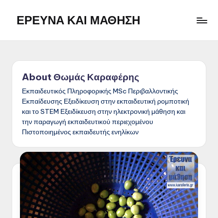
ΕΡΕΥΝΑ ΚΑΙ ΜΑΘΗΣΗ
Skip
to
Η
content
ιστοσελίδα
αποτελεί
ένα
About Θωμάς Καραφέρης
προσωπικό
σημειωματάριο
Εκπαιδευτικός Πληροφορικής MSc Περιβαλλοντικής
Εκπαίδευσης Εξειδίκευση στην εκπαιδευτική ρομποτική
με
και το STEM Εξειδίκευση στην ηλεκτρονική μάθηση και
την
την παραγωγή εκπαιδευτικού περιεχομένου
ελπίδα
Πιστοποιημένος εκπαιδευτής ενηλίκων
ότι
μπορεί
να
φανεί
χρήσιμο
και
σε
άλλους