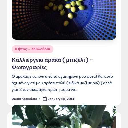
Posted
Κήπος - λουλούδια
in
Καλλιέργεια αρακά ( μπιζέλι ) –
Φωτογραφίες
Ο αρακάς είναι ένα από τα αγαπημένα μου φυτά! Και αυτό
όχι μόνο γιατί μου αρέσει πολύ ( ειδικά μαζί με ρύζι ) αλλά
γιατί όταν σκέφτηκα πρώτη φορά να…
Θωμάς Καραφέρης
January 28, 2014
Posted
by