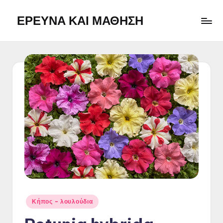
ΕΡΕΥΝΑ ΚΑΙ ΜΑΘΗΣΗ
Skip
to
Η
content
ιστοσελίδα
αποτελεί
ένα
προσωπικό
σημειωματάριο
με
την
ελπίδα
ότι
μπορεί
να
φανεί
χρήσιμο
και
Posted
Κήπος - λουλούδια
σε
in
άλλους