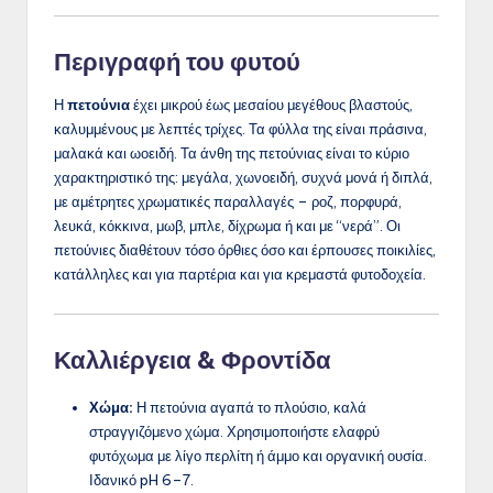
Περιγραφή του φυτού
Η
πετούνια
έχει μικρού έως μεσαίου μεγέθους βλαστούς,
καλυμμένους με λεπτές τρίχες. Τα φύλλα της είναι πράσινα,
μαλακά και ωοειδή. Τα άνθη της πετούνιας είναι το κύριο
χαρακτηριστικό της: μεγάλα, χωνοειδή, συχνά μονά ή διπλά,
με αμέτρητες χρωματικές παραλλαγές – ροζ, πορφυρά,
λευκά, κόκκινα, μωβ, μπλε, δίχρωμα ή και με “νερά”. Οι
πετούνιες διαθέτουν τόσο όρθιες όσο και έρπουσες ποικιλίες,
κατάλληλες και για παρτέρια και για κρεμαστά φυτοδοχεία.
Καλλιέργεια & Φροντίδα
Χώμα:
Η πετούνια αγαπά το πλούσιο, καλά
στραγγιζόμενο χώμα. Χρησιμοποιήστε ελαφρύ
φυτόχωμα με λίγο περλίτη ή άμμο και οργανική ουσία.
Ιδανικό pH 6–7.